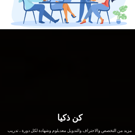
كن ذكيا
مزيد من التخصص والاحتراف والتدويل معدبلوم وشهادة لكل دورة ، تدريب