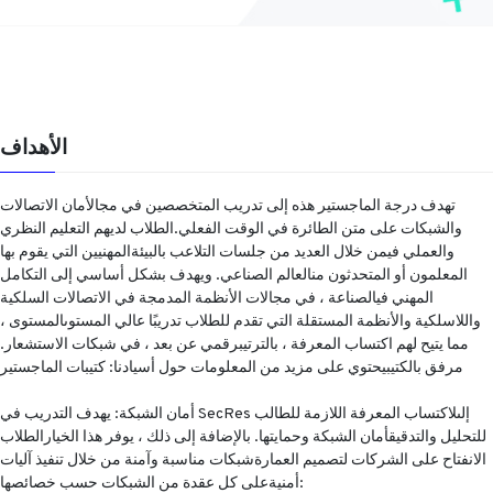
الأهداف
تهدف درجة الماجستير هذه إلى تدريب المتخصصين في مجالأمان الاتصالات
والشبكات على متن الطائرة في الوقت الفعلي.الطلاب لديهم التعليم النظري
والعملي فيمن خلال العديد من جلسات التلاعب بالبيئةالمهنيين التي يقوم بها
المعلمون أو المتحدثون منالعالم الصناعي. ويهدف بشكل أساسي إلى التكامل
المهني فيالصناعة ، في مجالات الأنظمة المدمجة في الاتصالات السلكية
واللاسلكية والأنظمة المستقلة التي تقدم للطلاب تدريبًا عالي المستوىالمستوى ،
مما يتيح لهم اكتساب المعرفة ، بالترتيبرقمي عن بعد ، في شبكات الاستشعار.
مرفق بالكتيبيحتوي على مزيد من المعلومات حول أسيادنا: كتيبات الماجستير
أمان الشبكة: يهدف التدريب في SecRes إلىلاكتساب المعرفة اللازمة للطالب
للتحليل والتدقيقأمان الشبكة وحمايتها. بالإضافة إلى ذلك ، يوفر هذا الخيارالطلاب
الانفتاح على الشركات لتصميم العمارةشبكات مناسبة وآمنة من خلال تنفيذ آليات
أمنيةعلى كل عقدة من الشبكات حسب خصائصها: