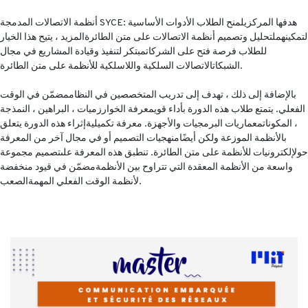
أنظمة الاتصالات المدمجة SYCE: هدفها المركزيلمنح الطلاب الأدوات الأساسية
لتمكينهملتحليل وتصميم أنظمة الاتصالات على متن الطائرةالمزيد ، يتيح هذا الخيار
للطلاب فرصة فتح على الشركاتمبتكر لتنفيذ وقيادة المشاريع في مجال
الشبكاتالاتصالات السلكية واللاسلكية للأنظمة على متن الطائرة.
بالإضافة إلى ذلك ، تهدف إلى تدريب المتخصصين في النظاممضمّن في الوقت
الفعلي. يتمتع طلاب هذه الدورة بأداء قويمعرفة الخوارزميات ، البراهين ، النمذجة
، المكوناتمعماريات البرمجيات والأجهزة. معرفة تكميليةإثراء هذه الدورة يتعلق
بالأنظمة الموزعة ولكن أيضًامنهجيات التصميم أو في مجال آخر من المعرفة
حولإلكترونيات للأنظمة على متن الطائرة. تنطبق هذه المعرفة علىتصميم مجموعة
واسعة من الأنظمة المعقدة التي تتراوح بين الأنظمةمضمّن في قيود منخفضة
لأنظمة الوقت الفعلي المهمةالصعب.