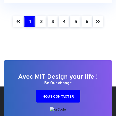
(current)
1
2
3
4
5
6
Avec MIT Design your life !
Be Our change
NOUS CONTACTER