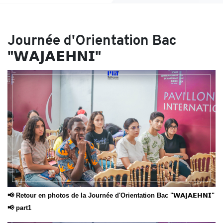
Journée d'Orientation Bac
"𝗪𝗔𝗝𝗔𝗘𝗛𝗡𝗜"
📢 Retour en photos de la Journée d'Orientation Bac "𝗪𝗔𝗝𝗔𝗘𝗛𝗡𝗜"
📢 part1