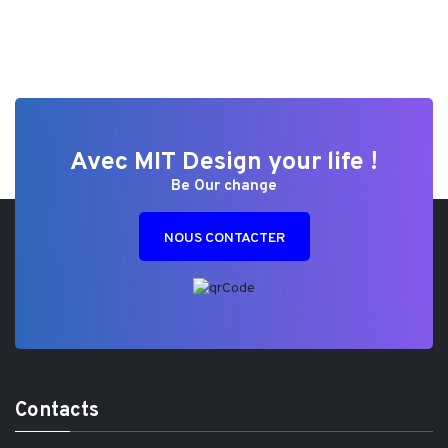
Avec MIT Design your life !
Be Our change
NOUS CONTACTER
Contacts