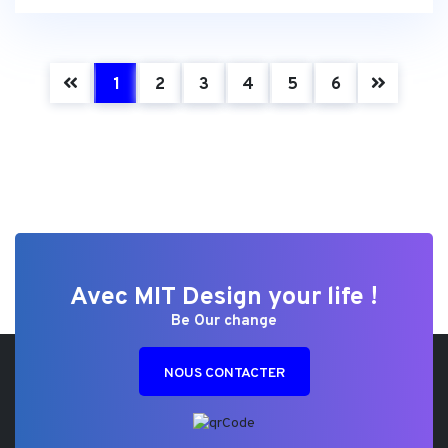
(current)
1
2
3
4
5
6
Avec MIT Design your life !
Be Our change
NOUS CONTACTER