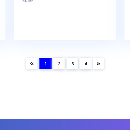
None
(current)
1
2
3
4