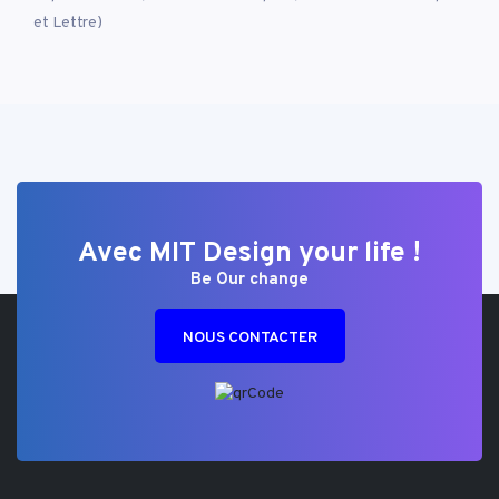
et Lettre)
Avec MIT Design your life !
Be Our change
NOUS CONTACTER