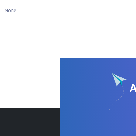
None
A